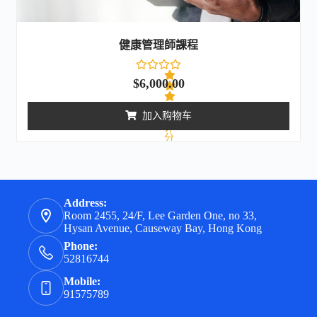
健康管理師課程
$
6,000.00
加入购物车
评
分
0
&
s
o
l
;
Address:
5
Room 2455, 24/F, Lee Garden One, no 33,
Hysan Avenue, Causeway Bay, Hong Kong
Phone:
52816744
Mobile:
91575789