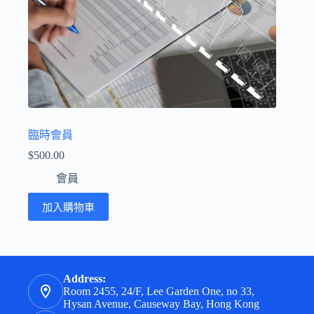
臨時會員
$
500.00
會員
加入購物車
Address:
Room 2455, 24/F, Lee Garden One, no 33,
Hysan Avenue, Causeway Bay, Hong Kong