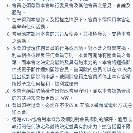
會員必須尊重本會執行委員會及其他會員之意見、言論及
觀點。
在未得到本會許可及授權之情況下，會員不得擅用本會名
義舉辦任何活動。
會員應該認同本會的宗旨及使命，並積極參與、支持本會
之活動。
本會如發現任何會員的行為或言論，對本會之聲譽有損、
利益相違或違反任何會員守則，本會可開除有關會員之會
籍，而本會之決定為最終及具有約束力的。本會將通過郵
件或電子郵件通知開除會員。被開除的會員可以在30 天內
提出反對開除的申請。被開除會籍之會員將停止享有會籍
所授予之任何權利、福利或優惠.
本會有絕對酌情權作出修改會員守則，並以本會認為合適
的方式通知會員更改之內容。
會員如欲退會，必需在不少於30 天前以書面或電郵方式通
知本會.
香港WGS協會對本條款及細則對會員規則的解釋、適用或
執行的任何決定為最終決定並具有約束力。這包括但不限